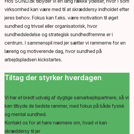
Hos SUND.dk tilbyder vi en lang række ydelser, hvor I som
Ergonautuddannelse
virksomhed kan være med til at skræddersy indholdet efter
jeres behov. Fokus kan f.eks. være motivation til øget
Foredrag, workshops og uddannelse
sundhed og trivsel eller organisatorisk, hvor
sundhedsledelse og strategisk sundhedfremme er i
centrum. I sammenspil med jer sætter vi rammerne for en
lærerig og motiverende dag, hvor sundhed på
arbejdspladsen kickstartes.
Tiltag der styrker hverdagen
Vi har et bredt udvalg af dygtige samarbejdspartnere, så vi
kan tilbyde de bedste rammer, med fokus på både fysisk
og mental sundhed.
Kontakt os for at høre nærmere om, hvad vi kan
skræddersy til jer