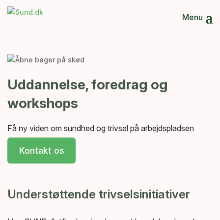
Menu
Ydelser
Om os
Strategisk sundhed
Uddannelse, foredrag og
workshops
Cases
Sundhedstjek
Kontakt os
Helbredskontrol af natarbejdere
Få ny viden om sundhed og trivsel på arbejdspladsen
Ergonomi og forebyggende træning
Kontakt os
Mental trivsel
Til lager og produktion
Til kontor
Foredrag, workshops og uddannelse
Understøttende trivselsinitiativer
Til kørende
Sundhedsdage
Sundhedsambassadøruddannelse