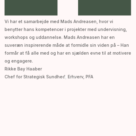
Vi har et samarbejde med Mads Andreasen, hvor vi
Vi
benytter hans kompetencer i projekter med undervisning,
ha
workshops og uddannelse. Mads Andreasen har en
er
suveræn inspirerende måde at formidle sin viden på – Han
s
formår at få alle med og har en sjælden evne til at motivere
su
og engagere.
o
Rikke Bay Haaber
s
Chef for Strategisk Sundhed, Erhverv, PFA
Di
H