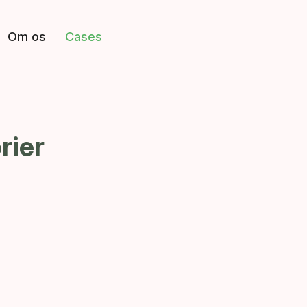
Om os
Cases
rier