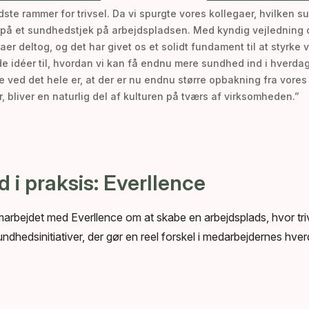
ste rammer for trivsel. Da vi spurgte vores kollegaer, hvilken
et på et sundhedstjek på arbejdspladsen. Med kyndig vejlednin
aer deltog, og det har givet os et solidt fundament til at styrke 
e idéer til, hvordan vi kan få endnu mere sundhed ind i hverdag
 ved det hele er, at der er nu endnu større opbakning fra vores 
ter, bliver en naturlig del af kulturen på tværs af virksomheden.”
 i praksis: Everllence
rbejdet med Everllence om at skabe en arbejdsplads, hvor triv
dhedsinitiativer, der gør en reel forskel i medarbejdernes hver