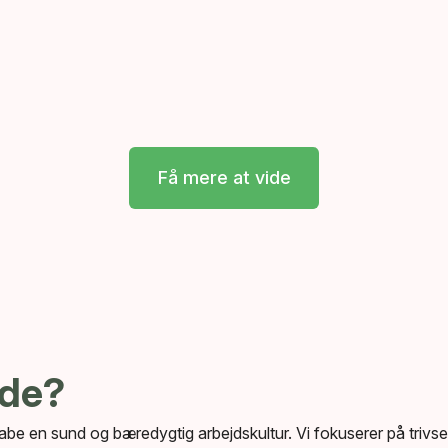
Få mere at vide
yde?
be en sund og bæredygtig arbejdskultur. Vi fokuserer på triv