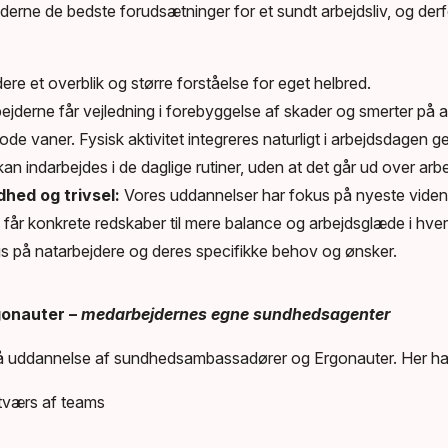
derne de bedste forudsætninger for et sundt arbejdsliv, og der
ere et overblik og større forståelse for eget helbred.
jderne får vejledning i forebyggelse af skader og smerter på a
ode vaner. Fysisk aktivitet integreres naturligt i arbejdsdagen
n indarbejdes i de daglige rutiner, uden at det går ud over ar
hed og trivsel:
Vores uddannelser har fokus på nyeste viden 
 får konkrete redskaber til mere balance og arbejdsglæde i hve
s på natarbejdere og deres specifikke behov og ønsker.
onauter –
medarbejdernes egne sundhedsagenter
 uddannelse af sundhedsambassadører og Ergonauter. Her har v
 tværs af teams