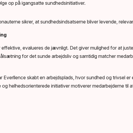
lge op på igangsatte sundhedsinitiativer.
terne sikrer, at sundhedsindsatserne bliver levende, relevant
ing
r effektive, evalueres de jævnligt. Det giver mulighed for at just
målsætning for det sunde arbejdsliv og samtidig matcher medar
verllence skabt en arbejdsplads, hvor sundhed og trivsel er en
og helhedsorienterede initiativer motiverer medarbejderne til a