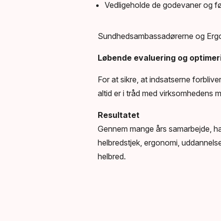
Vedligeholde de gode
vaner
og fø
Sundhedsambassadørerne og Ergonau
Løbende evaluering og optimer
For at sikre, at indsatserne forblive
altid er i tråd med virksomhedens 
Resultatet
Gennem mange års samarbejde, har E
helbredstjek, ergonomi, uddannelse 
helbred.