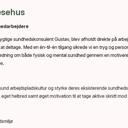
esehus
 medarbejdere
ygtige sundhedskonsulent Gustav, blev afholdt direkte på arbej
at deltage. Med en én-til-én tilgang sikrede vi en tryg og perso
jledning om både fysisk og mental sundhed gennem en motiver
e.
sund arbejdspladskultur og styrke deres eksisterende sundhedspo
 eget helbred samt øget motivation til at tage aktive skridt mod e
dsmiljø