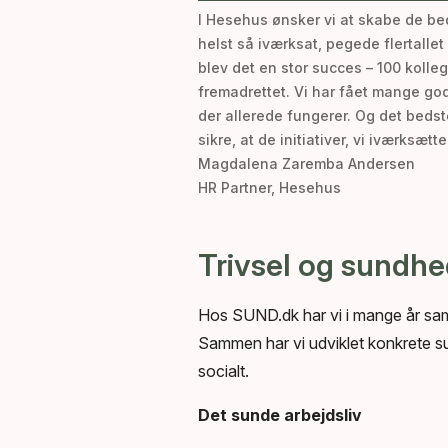
I Hesehus ønsker vi at skabe de bed
helst så iværksat, pegede flertall
blev det en stor succes – 100 kolleg
fremadrettet. Vi har fået mange god
der allerede fungerer. Og det bedste
sikre, at de initiativer, vi iværksæt
Magdalena Zaremba Andersen
HR Partner, Hesehus
Trivsel og sundhed
Hos SUND.dk har vi i mange år sama
Sammen har vi udviklet konkrete sun
socialt.
Det sunde arbejdsliv